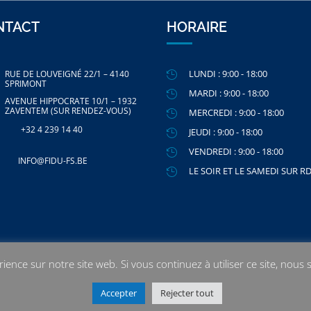
NTACT
HORAIRE
LUNDI : 9:00 - 18:00
RUE DE LOUVEIGNÉ 22/1 – 4140

SPRIMONT
MARDI : 9:00 - 18:00

AVENUE HIPPOCRATE 10/1 – 1932
ZAVENTEM (SUR RENDEZ-VOUS)
MERCREDI : 9:00 - 18:00

+32 4 239 14 40
JEUDI : 9:00 - 18:00

VENDREDI : 9:00 - 18:00

INFO@FIDU-FS.BE
LE SOIR ET LE SAMEDI SUR R

ience sur notre site web. Si vous continuez à utiliser ce site, nous
© 2020 FIDU-FS. TOUS DROITS RÉSERVÉS.
Accepter
Rejecter tout