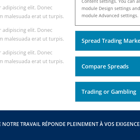
Content settings. You can al
 adipiscing elit. Donec
module Design settings and 
module Advanced settings.
m malesuada erat ut turpis.
 adipiscing elit. Donec
m malesuada erat ut turpis.
Spread Trading Marke
 adipiscing elit. Donec
m malesuada erat ut turpis.
Compare Spreads
Trading or Gambling
 NOTRE TRAVAIL RÉPONDE PLEINEMENT À VOS EXIGENCES