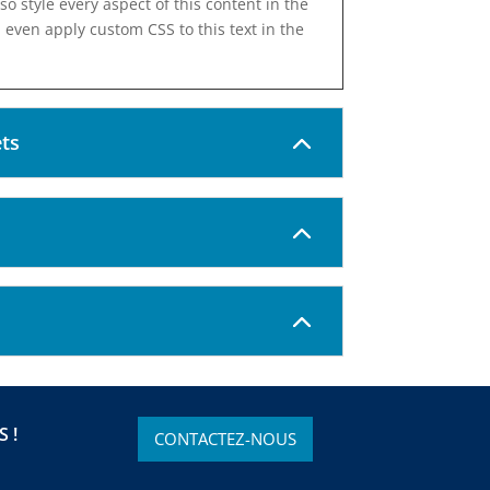
so style every aspect of this content in the
even apply custom CSS to this text in the
ts
 !
CONTACTEZ-NOUS