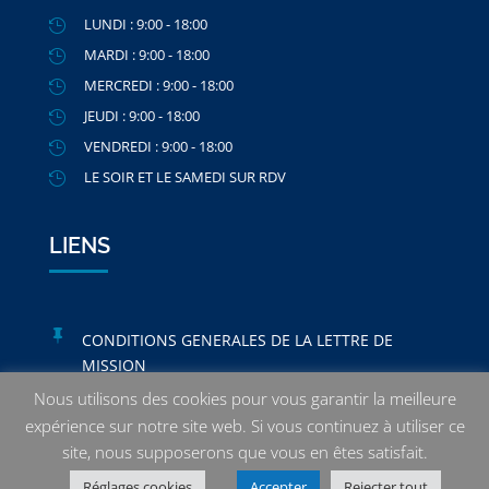
LUNDI : 9:00 - 18:00

MARDI : 9:00 - 18:00

MERCREDI : 9:00 - 18:00

JEUDI : 9:00 - 18:00

VENDREDI : 9:00 - 18:00

LE SOIR ET LE SAMEDI SUR RDV

LIENS

CONDITIONS GENERALES DE LA LETTRE DE
MISSION

POLITIQUE DE PROTECTION DE LA VIE PRIVÉE
Nous utilisons des cookies pour vous garantir la meilleure
expérience sur notre site web. Si vous continuez à utiliser ce
site, nous supposerons que vous en êtes satisfait.
© 2020 FIDU-FS. TOUS DROITS RÉSERVÉS.
Réglages cookies
Accepter
Rejecter tout